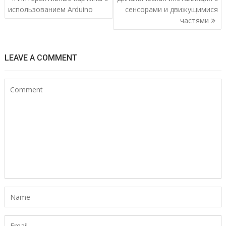
а
использованием Arduino
сенсорами и движущимися
частями
в
и
г
LEAVE A COMMENT
а
ц
и
я
п
о
з
а
п
и
с
я
м