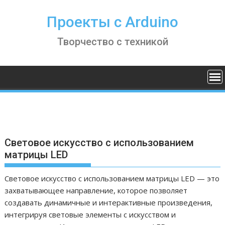
S
k
Проекты с Arduino
i
Творчество с техникой
p
t
o
c
o
n
t
e
n
Световое искусство с использованием
t
матрицы LED
Световое искусство с использованием матрицы LED — это
захватывающее направление, которое позволяет
создавать динамичные и интерактивные произведения,
интегрируя световые элементы с искусством и