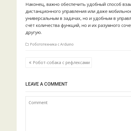
Наконец, важно обеспечить удобный способ взаи
дистанционного управления или даже мобильное
универсальным в задачах, но и удобным в управ
счёт количества функций, но и их разумного соч
другую.
Робототехника с Arduino
Н
Робот-собака с рефлексами
а
в
и
LEAVE A COMMENT
г
а
ц
и
я
п