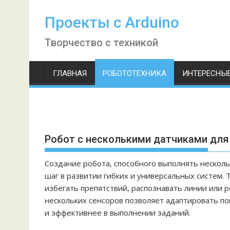
S
k
Проекты с Arduino
i
Творчество с техникой
p
t
o
ГЛАВНАЯ
РОБОТОТЕХНИКА
ИНТЕРЕСНЫЕ
c
o
n
t
e
Робот с несколькими датчиками для
n
t
Создание робота, способного выполнять нескол
шаг в развитии гибких и универсальных систем.
избегать препятствий, распознавать линии или 
нескольких сенсоров позволяет адаптировать по
и эффективнее в выполнении заданий.