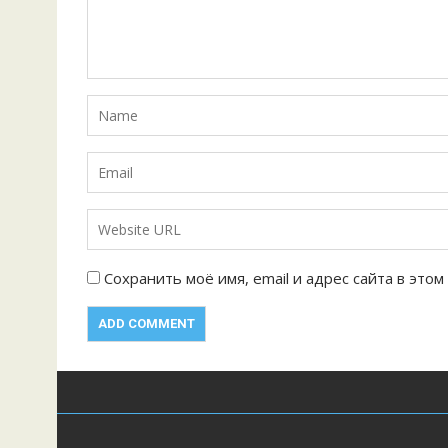
о
з
а
п
и
с
я
м
Сохранить моё имя, email и адрес сайта в эт