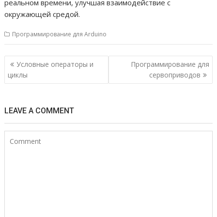
реальном времени, улучшая взаимодействие с
окружающей средой.
Программирование для Arduino
Н
Условные операторы и
Программирование для
а
циклы
сервоприводов
в
и
LEAVE A COMMENT
г
а
ц
и
я
п
о
з
а