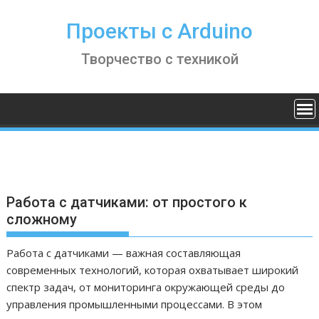
S
k
Проекты с Arduino
i
Творчество с техникой
p
t
o
c
o
n
t
e
n
Работа с датчиками: от простого к
t
сложному
Работа с датчиками — важная составляющая
современных технологий, которая охватывает широкий
спектр задач, от мониторинга окружающей среды до
управления промышленными процессами. В этом