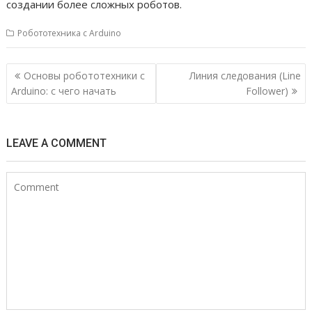
создании более сложных роботов.
Робототехника с Arduino
Н
Основы робототехники с
Линия следования (Line
а
Arduino: с чего начать
Follower)
в
и
LEAVE A COMMENT
г
а
ц
и
я
п
о
з
а
п