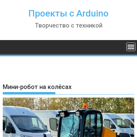
S
k
Проекты с Arduino
i
Творчество с техникой
p
t
o
c
o
n
t
e
n
Мини-робот на колёсах
t