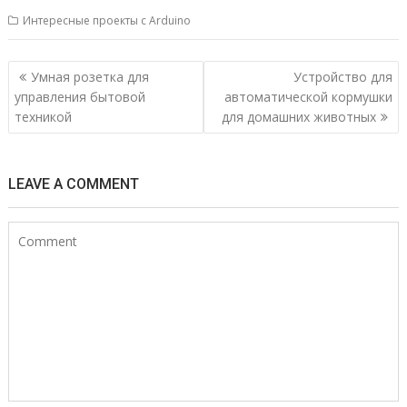
Интересные проекты с Arduino
Н
Умная розетка для
Устройство для
а
управления бытовой
автоматической кормушки
техникой
для домашних животных
в
и
г
LEAVE A COMMENT
а
ц
и
я
п
о
з
а
п