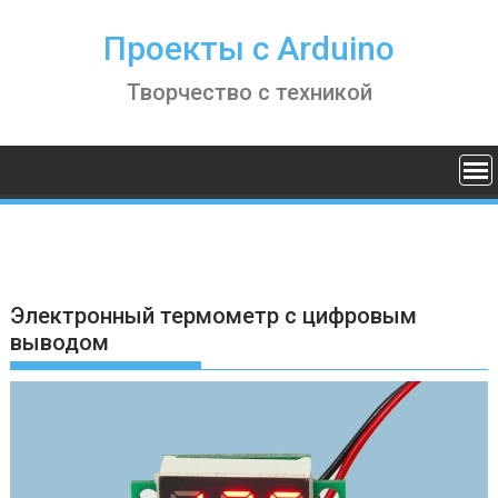
S
k
Проекты с Arduino
i
Творчество с техникой
p
t
o
c
o
n
t
e
n
Электронный термометр с цифровым
t
выводом