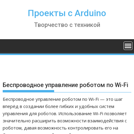
S
k
Проекты с Arduino
i
Творчество с техникой
p
t
o
c
o
n
t
e
n
Беспроводное управление роботом по Wi-Fi
t
Беспроводное управление роботом по Wi-Fi — это шаг
вперёд в создании более гибких и удобных систем
управления для роботов. Использование Wi-Fi позволяет
значительно расширить возможности взаимодействия с
роботом, давая возможность контролировать его на