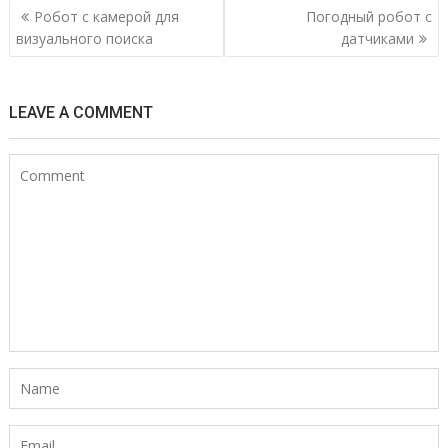
Н
Робот с камерой для
Погодный робот с
а
визуального поиска
датчиками
в
и
LEAVE A COMMENT
г
а
ц
и
я
п
о
з
а
п
и
с
я