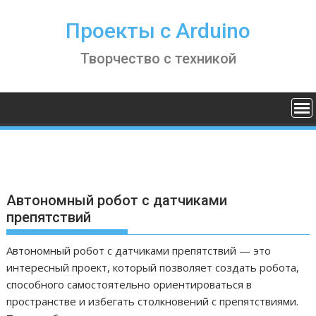
S
k
Проекты с Arduino
i
Творчество с техникой
p
t
o
c
o
n
t
e
n
Автономный робот с датчиками
t
препятствий
Автономный робот с датчиками препятствий — это
интересный проект, который позволяет создать робота,
способного самостоятельно ориентироваться в
пространстве и избегать столкновений с препятствиями.