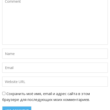
ц
и
я
п
о
з
а
п
и
с
я
м
Сохранить моё имя, email и адрес сайта в этом
браузере для последующих моих комментариев.