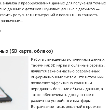
и, анализа и преобразования данных для получения точных
овые данные с датчиков Шумовые данные с датчиков —
казить результаты измерений и повлиять на точность
т различные…
t
ых (SD карта, облако)
Работа с внешними источниками данных,
такими как SD карты и облачные сервисы,
является важной частью современных
информационных систем. Эти источники
позволяют эффективно хранить и
передавать большие объемы данных, а
также обеспечивать доступ к ним с
различных устройств и платформ.
Встраивание таких решений в проекты