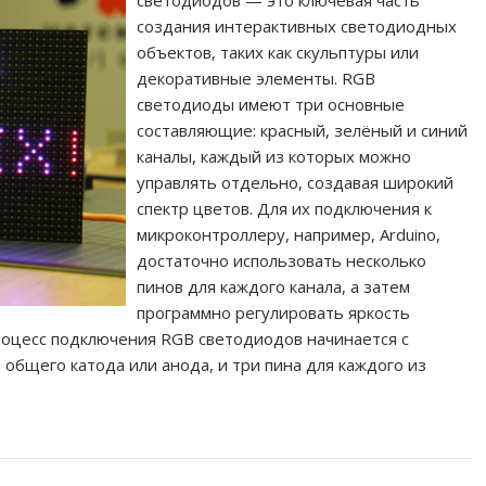
светодиодов — это ключевая часть
создания интерактивных светодиодных
объектов, таких как скульптуры или
декоративные элементы. RGB
светодиоды имеют три основные
составляющие: красный, зелёный и синий
каналы, каждый из которых можно
управлять отдельно, создавая широкий
спектр цветов. Для их подключения к
микроконтроллеру, например, Arduino,
достаточно использовать несколько
пинов для каждого канала, а затем
программно регулировать яркость
роцесс подключения RGB светодиодов начинается с
 общего катода или анода, и три пина для каждого из