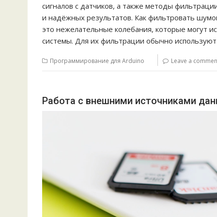
сигналов с датчиков, а также методы фильтраци
и надёжных результатов. Как фильтровать шум
это нежелательные колебания, которые могут ис
системы. Для их фильтрации обычно использую
Программирование для Arduino
Leave a commen
Работа с внешними источниками данн