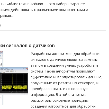
жны Библиотеки в Arduino — это наборы заранее
взаимодействовать с различными компонентами и
крывая…
t
ки сигналов с датчиков
Разработка алгоритмов для обработки
сигналов с датчиков является важным
этапом в создании умных устройств и
систем. Такие алгоритмы позволяют
эффективно интерпретировать данные,
полученные от различных сенсоров, и
преобразовывать их в полезную
информацию. В этой статье мы
рассмотрим основные принципы
создания алгоритмов для обработки