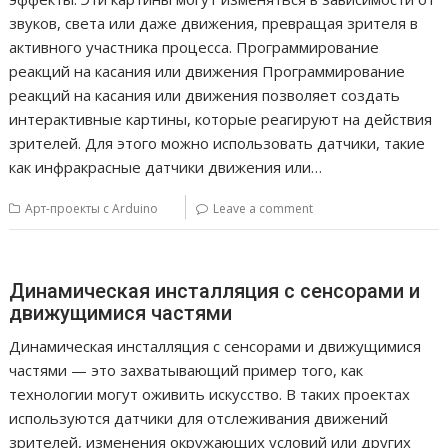
звуков, света или даже движения, превращая зрителя в
активного участника процесса. Программирование
реакций на касания или движения Программирование
реакций на касания или движения позволяет создать
интерактивные картины, которые реагируют на действия
зрителей. Для этого можно использовать датчики, такие
как инфракрасные датчики движения или…
Арт-проекты с Arduino
Leave a comment
Динамическая инсталляция с сенсорами и
движущимися частями
Динамическая инсталляция с сенсорами и движущимися
частями — это захватывающий пример того, как
технологии могут оживить искусство. В таких проектах
используются датчики для отслеживания движений
зрителей, изменения окружающих условий или других