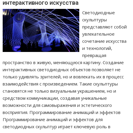
интерактивного искусства
Светодиодные
скульптуры
представляют собой
увлекательное
сочетание искусства
и технологий,
превращая
пространство в живую, меняющуюся картину. Создание
интерактивных светодиодных объектов позволяет не
только удивлять зрителей, но и вовлекать их в процесс
взаимодействия с произведением. Такие скульптуры
становятся не только визуальным украшением, но и
средством коммуникации, создавая уникальные
возможности для самовыражения и эстетического
восприятия. Программирование анимаций и эффектов
Программирование анимаций и эффектов для
светодиодных скульптур играет ключевую роль в