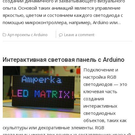
создании динамичного и захватывающего визуального
опыта. Основой таких анимаций является управление
яркостью, цветом и состоянием каждого светодиода с
помощью микроконтроллера, например, Arduino или…
Арт-проекты с Arduino
Leave a comment
Интерактивная световая панель с Arduino
​Подключение и
настройка RGB
светодиодов — это
ключевая часть
создания
интерактивных
светодиодных
объектов, таких как
скульптуры или декоративные элементы. RGB
светодиоды имеют три основные составляющие: красный,